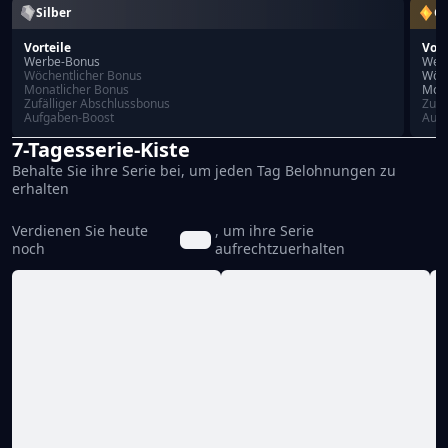
Silber
Go
Vorteile
Vort
Werbe-Bonus
Wer
Wöchentlicher Bonus
Wöch
Monatlicher Bonus
Mona
Zufälliger Abschlussbonus
Zufä
Aufgaben-Boost
Aufg
7-Tagesserie-Kiste
Behalte Sie ihre Serie bei, um jeden Tag Belohnungen zu
erhalten
Verdienen Sie heute
, um ihre Serie
noch
aufrechtzuerhalten