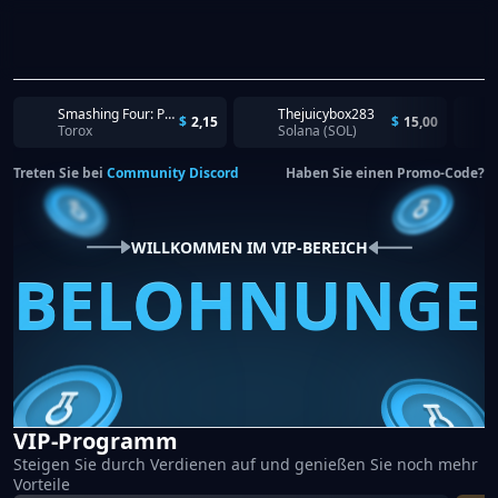
Smashing Four: PvP Hero bump - Make an Inapp-Purchase - Can Be Repeated Daily!
Thejuicybox283
$
2,15
$
15,00
Torox
Solana (SOL)
Treten Sie bei
Community Discord
Haben Sie einen Promo-Code?
WILLKOMMEN IM VIP-BEREICH
BELOHNUNGE
VIP-Programm
Steigen Sie durch Verdienen auf und genießen Sie noch mehr
Vorteile