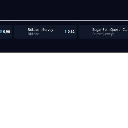
BitLabs - Survey
Sugar Spin Quest - Complete Level 10
$
0,90
$
0,62
BitLabs
PrimeSurveys