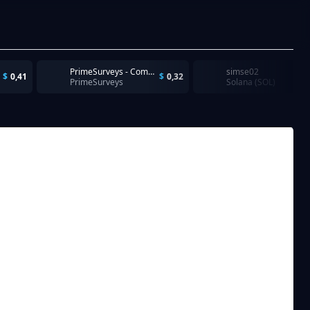
PrimeSurveys - Completion
simse02
$
0,41
$
0,32
PrimeSurveys
Solana (SOL)