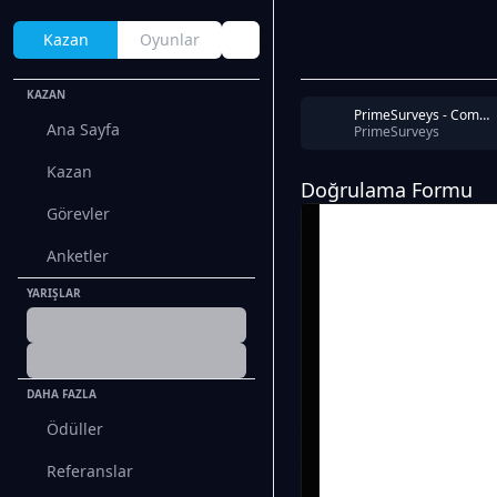
Kazan
Oyunlar
KAZAN
PrimeSurveys - Completion
Ana Sayfa
PrimeSurveys
Kazan
Doğrulama Formu
Görevler
Anketler
YARIŞLAR
DAHA FAZLA
Ödüller
Referanslar