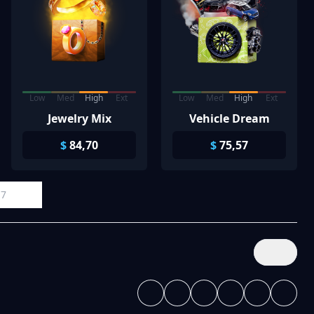
Low
Med
High
Ext
Low
Med
High
Ext
Jewelry Mix
Vehicle Dream
$
84,70
$
75,57
7