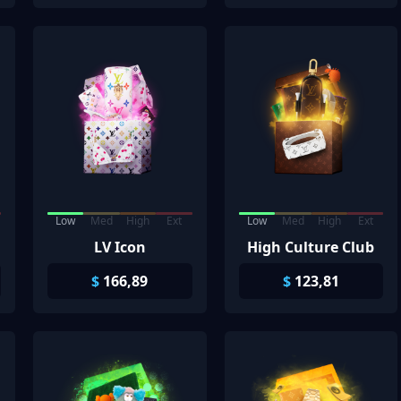
Low
Med
High
Ext
Low
Med
High
Ext
LV Icon
High Culture Club
$
166,89
$
123,81