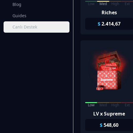
Low
Med
High
Ext
Blog
Riches
Guides
$
2.414,67
Canlı Destek
Low
Med
High
Ext
LV x Supreme
$
548,60