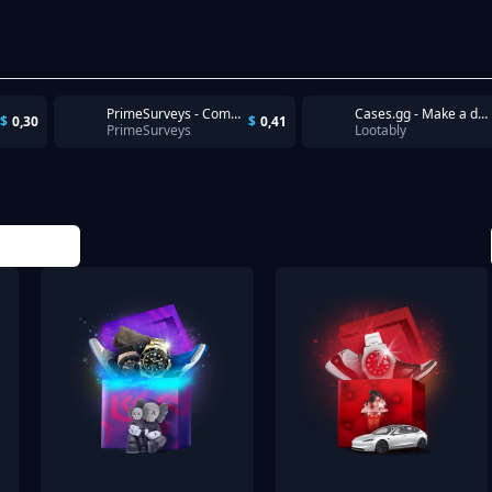
PrimeSurveys - Completion
Cases.gg - Make a deposit (Min. $5.00).
$
0,30
$
0,41
PrimeSurveys
Lootably