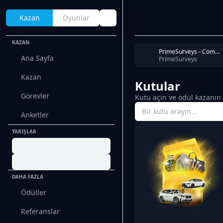
Kazan
Oyunlar
KAZAN
PrimeSurveys - Completion
Ana Sayfa
PrimeSurveys
Kazan
Kutular
Görevler
Kutu açın ve ödül kazanın
Anketler
YARIŞLAR
DAHA FAZLA
Ödüller
Referanslar