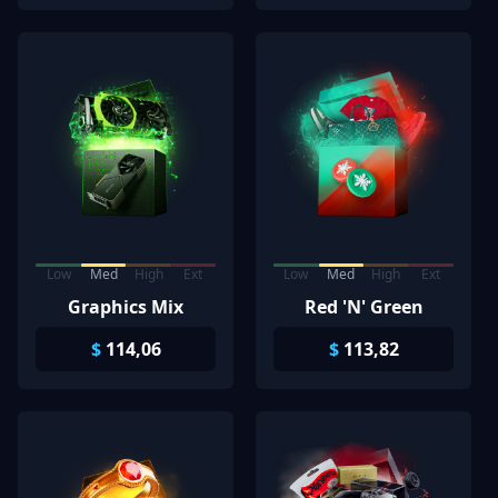
Low
Med
High
Ext
Low
Med
High
Ext
Graphics Mix
Red 'N' Green
$
114,06
$
113,82