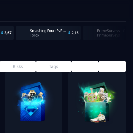
Smashing Four: PvP Hero bump - Make an Inapp-Purchase - Can Be Repeated Daily!
PrimeSurveys - Complet
$
3,67
$
2,15
Torox
PrimeSurveys
Risks
Tags