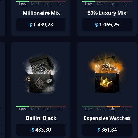
Low
Med
High
Ext
Low
Med
High
Ext
Millionaire Mix
50% Luxury Mix
$
1.439,28
$
1.065,25
Low
Med
High
Ext
Low
Med
High
Ext
Ballin' Black
Expensive Watches
$
483,30
$
361,84