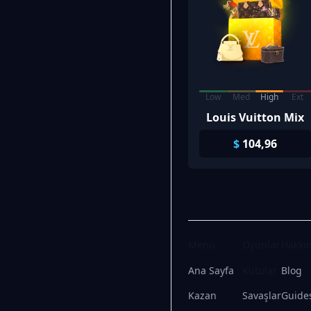
Low
Med
High
Ext
Louis Vuitton Mix
$
104,96
Menü
Oyunlar
Hakkı
Ana Sayfa
Kutular
Blog
Kazan
Savaşlar
Guide