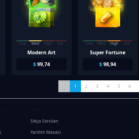
Low
Med
High
Ext
Low
Med
High
Ext
Modern Art
Super Fortune
$
99,74
$
98,94
1
2
3
4
5
6
nda
Yardım
Sıkça Sorulan
s
Yardım Masası