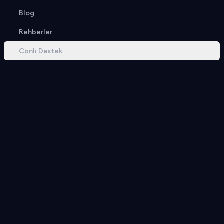
Blog
Rehberler
Canlı Destek
Menü
Oyunlar
Hakkında
Yardım