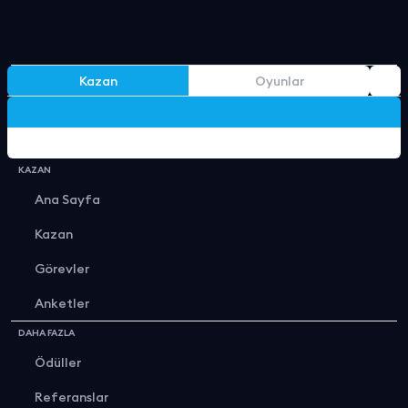
Kazan
Oyunlar
Doğrulama Formu
KAZAN
Ana Sayfa
Kazan
Görevler
Anketler
DAHA FAZLA
Ödüller
Referanslar