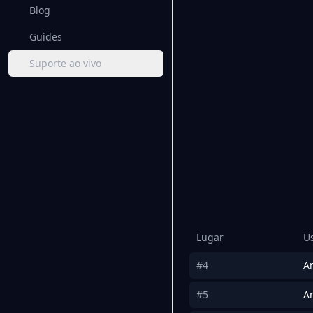
Blog
Guides
Suporte ao vivo
Lugar
U
#4
A
#5
A