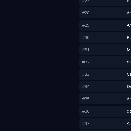
#27
P
#28
A
#29
A
#30
R
#31
M
#32
n
#33
C
#34
D
#35
A
#36
da
#37
A