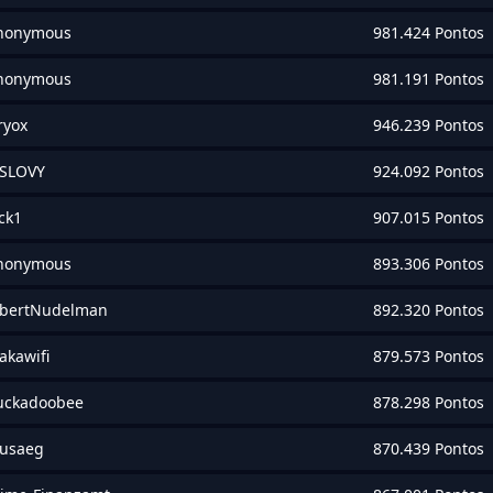
nonymous
981.424 Pontos
nonymous
981.191 Pontos
ryox
946.239 Pontos
TSLOVY
924.092 Pontos
ck1
907.015 Pontos
nonymous
893.306 Pontos
lbertNudelman
892.320 Pontos
akawifi
879.573 Pontos
uckadoobee
878.298 Pontos
usaeg
870.439 Pontos