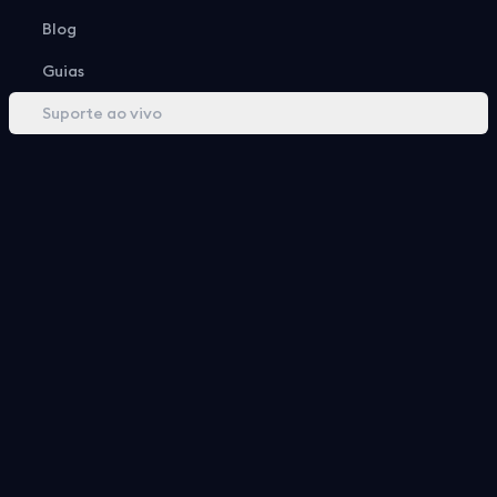
Blog
Guias
Suporte ao vivo
Menu
Jogos
Sobre
Ajuda