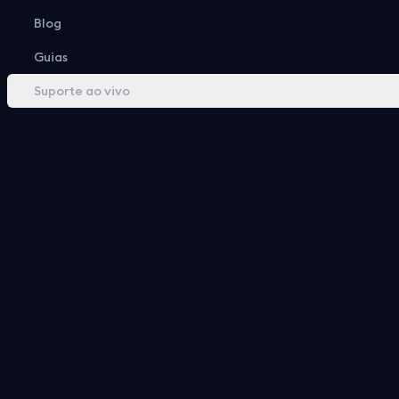
Blog
Acompanhe 
Guias
Suporte ao vivo
O EarnLab oferece suporte a usuários
Retire seus ganh
Cadastre-se