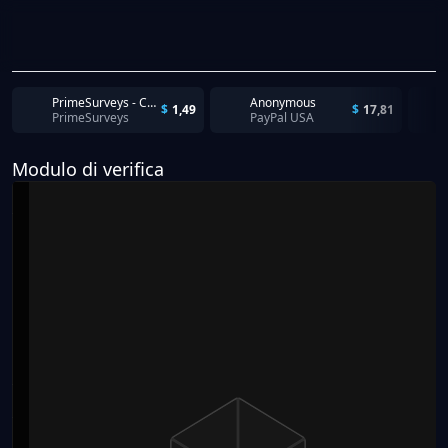
PrimeSurveys - Completion
Anonymous
$
1,49
$
17,81
PrimeSurveys
PayPal USA
Modulo di verifica