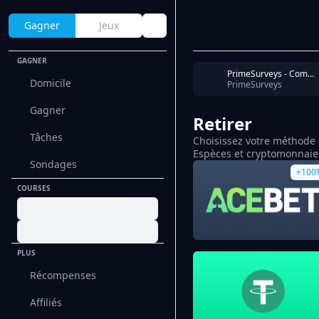
Gagner
Jeux
GAGNER
PrimeSurveys - Completion
Domicile
PrimeSurveys
Gagner
Retirer
Tâches
Choisissez votre méthode d
Espèces et cryptomonnaie
Sondages
+100
COURSES
PLUS
Récompenses
Affiliés