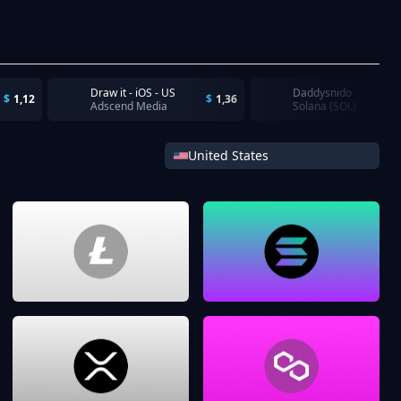
Draw it - iOS - US
Daddysnido
$
1,12
$
1,36
Adscend Media
Solana (SOL)
United States