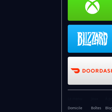
Le menu
Jeux
À p
Domicile
Boîtes
Blo