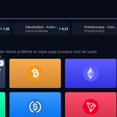
InboxDollars - Android - US - CPI
PrimeSurveys - Completion
$
1,38
$
0,31
Adscend Media
PrimeSurveys
e retrait préférée et soyez payé presque tout de suite!
s
%