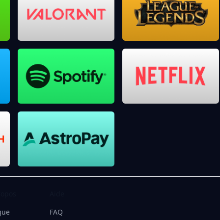
ropos
Aide
gue
FAQ