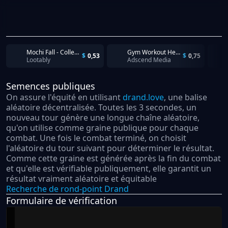
Mochi Fall - Collect 900 Stars.
Gym Workout Hero: Idle Clicker - iOS - US - CPI
$
0,53
$
0,75
Lootably
Adscend Media
Semences publiques
On assure l'équité en utilisant
drand.love
, une balise
aléatoire décentralisée. Toutes les 3 secondes, un
nouveau tour génère une longue chaîne aléatoire,
qu'on utilise comme graine publique pour chaque
combat. Une fois le combat terminé, on choisit
l'aléatoire du tour suivant pour déterminer le résultat.
Comme cette graine est générée après la fin du combat
et qu'elle est vérifiable publiquement, elle garantit un
résultat vraiment aléatoire et équitable
Recherche de rond-point Drand
Formulaire de vérification