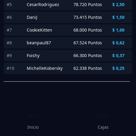
#5
CesarRodriguez
78.720 Puntos
$
2,50
#6
DaniJ
73.415 Puntos
$
1,50
#7
CookieKitten
68.000 Puntos
$
1,00
#8
beanpaul87
67.524 Puntos
$
0,62
#9
Foishy
66.300 Puntos
$
0,37
#10
MichelleKobersky
62.338 Puntos
$
0,25
Menú
Juegos
Inicio
Cajas