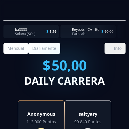
ba3333
Reybets - CA - ftd
$
1,29
$
90,00
Solana (SOL)
EarnLab
Mensual
Diariamente
Info
$
50,00
DAILY CARRERA
Anonymous
saltyary
112.000 Puntos
99.840 Puntos