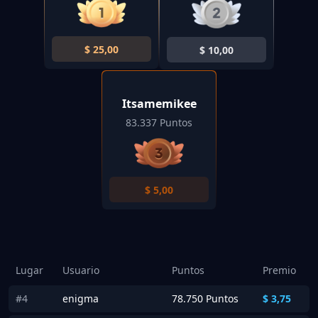
$
25,00
$
10,00
Itsamemikee
83.337 Puntos
$
5,00
Lugar
Usuario
Puntos
Premio
#4
enigma
78.750 Puntos
$
3,75